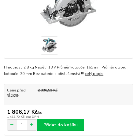
Hmotnost: 2,8 kg Napětí: 18 V Průměr kotouče: 165 mm Průměr otvoru
kotouče: 20 mm Bez baterie a příslušenství !!!
celý popis
Cena před
2 336,51 Kč
slevou
1 806,17 Kč
/
ks
1 492,70 Kč
bez DPH
Přidat do košíku