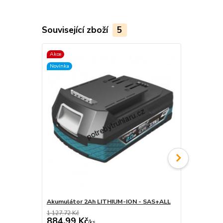
Související zboží
5
Akce
Akce
Novinka
Novinka
Akumulátor 2Ah LITHIUM-ION - SAS+ALL
Akumulátor
1 127,72 Kč
1 988,03 Kč
884,99 Kč
1 396,34
/
ks