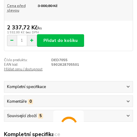
Cena před
3 000,80 Kč
slevou
2 337,72 Kč
/
ks
1 932,00 Kč
bez DPH
Přidat do košíku
Číslo produktu:
DED7055
EAN kód:
5902628705501
Hlídat cenu / dostupnost
Kompletní specifikace
Komentáře
0
Související zboží
5
Kompletní specifikace