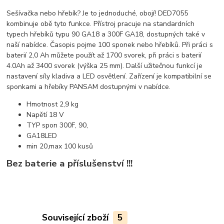
Sešívačka nebo hřebík? Je to jednoduché, obojí! DED7055
kombinuje obě tyto funkce. Přístroj pracuje na standardních
typech hřebíků typu 90 GA18 a 300F GA18, dostupných také v
naší nabídce. Časopis pojme 100 sponek nebo hřebíků. Při práci s
baterií 2,0 Ah můžete použít až 1700 svorek, při práci s baterií
4.0Ah až 3400 svorek (výška 25 mm). Další užitečnou funkcí je
nastavení síly kladiva a LED osvětlení. Zařízení je kompatibilní se
sponkami a hřebíky PANSAM dostupnými v nabídce.
Hmotnost 2,9 kg
Napětí 18 V
TYP spon 300F, 90,
GA18LED
min 20,max 100 kusů
Bez baterie a příslušenství !!!
Související zboží
5