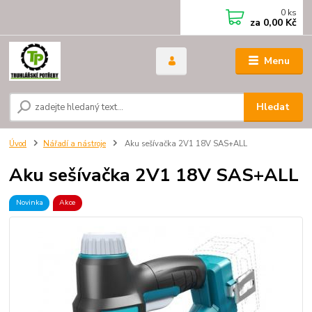
0
ks
za
0,00 Kč
Menu
Hledat
Úvod
Nářadí a nástroje
Aku sešívačka 2V1 18V SAS+ALL
Aku sešívačka 2V1 18V SAS+ALL
Novinka
Akce