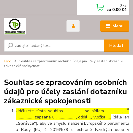
0
ks
za
0,00 Kč
Menu
Hledat
Úvod
Souhlas se zpracováním osobních údajů pro účely zaslání dotazníku
zákaznické spokojenosti
Souhlas se zpracováním osobních
údajů pro účely zaslání dotazníku
zákaznické spokojenosti
Udělujete tímto souhlas ……………..., se sídlem ………………, IČ
………………., zapsaná u ………………… , oddíl …, vložka …..
(dále jen
„Správce“
), aby ve smyslu nařízení Evropského parlamentu
a Rady (EU) č. 2016/679 o ochraně fyzických osob v