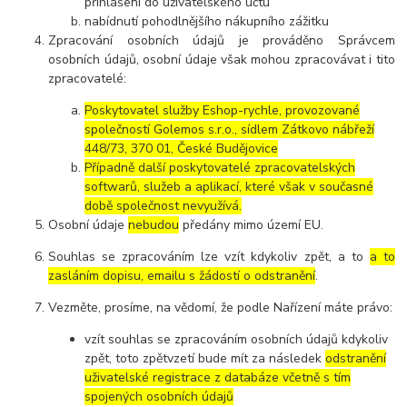
přihlášení do uživatelského účtu
nabídnutí pohodlnějšího nákupního zážitku
Zpracování osobních údajů je prováděno Správcem
osobních údajů, osobní údaje však mohou zpracovávat i tito
zpracovatelé:
Poskytovatel služby Eshop-rychle, provozované
společností Golemos s.r.o., sídlem Zátkovo nábřeží
448/73, 370 01, České Budějovice
Případně další poskytovatelé zpracovatelských
softwarů, služeb a aplikací, které však v současné
době společnost nevyužívá.
Osobní údaje
nebudou
předány mimo území EU.
Souhlas se zpracováním lze vzít kdykoliv zpět, a to
a to
zasláním dopisu, emailu s žádostí o odstranění
.
Vezměte, prosíme, na vědomí, že podle Nařízení máte právo:
vzít souhlas se zpracováním osobních údajů kdykoliv
zpět, toto zpětvzetí bude mít za následek
odstranění
uživatelské registrace z databáze včetně s tím
spojených osobních údajů