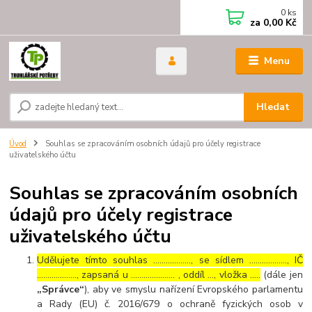
0
ks
za
0,00 Kč
Menu
Hledat
Úvod
Souhlas se zpracováním osobních údajů pro účely registrace
uživatelského účtu
Souhlas se zpracováním osobních
údajů pro účely registrace
uživatelského účtu
Udělujete tímto souhlas ……………..., se sídlem ………………, IČ
………………., zapsaná u ………………… , oddíl …, vložka …..
(dále jen
„Správce“
), aby ve smyslu nařízení Evropského parlamentu
a Rady (EU) č. 2016/679 o ochraně fyzických osob v