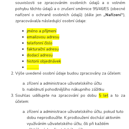
souvislosti se zpracováním osobních údajů a o volném
pohybu těchto údajů a o zrušení směrnice 95/46/ES (obecné
nařízení o ochraně osobních údajů) (dále jen
„Nařízení“
),
zpracovával/a následující osobní údaje:
jméno a příjmení
emailovou adresu
telefonní číslo
fakturační adresu
dodací adresu
historii objednávek
…………..
Výše uvedené osobní údaje budou zpracovány za účelem:
zřízení a administrace uživatelského účtu
nabídnutí pohodlnějšího nákupního zážitku
Souhlas udělujete na zpracování po dobu
5 let
a to za
účelem:
zřízení a administrace uživatelského účtu, pokud tuto
dobu neprodloužíte. K prodloužení dochází aktivním
využíváním uživatelského účtu, čili při každém