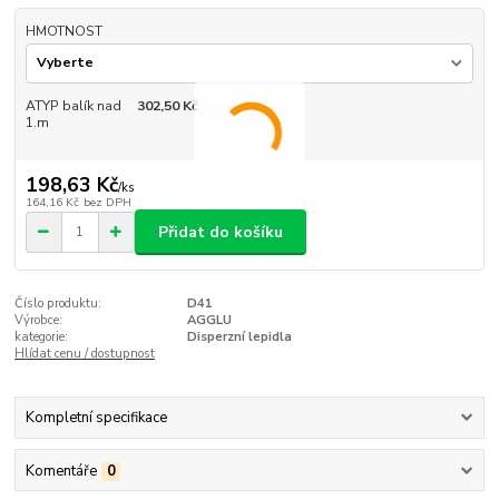
HMOTNOST
ATYP balík nad
302,50 Kč
1.m
198,63 Kč
/
ks
164,16 Kč
bez DPH
Přidat do košíku
Číslo produktu:
D41
Výrobce:
AGGLU
kategorie:
Disperzní lepidla
Hlídat cenu / dostupnost
Kompletní specifikace
Komentáře
0