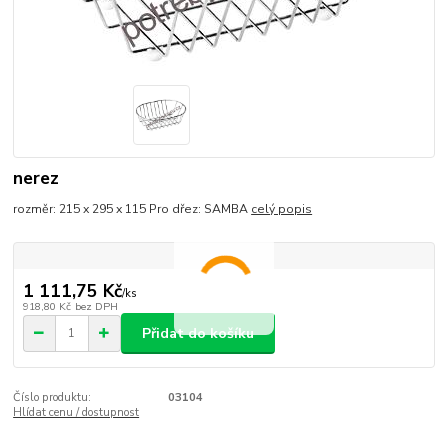
nerez
rozměr: 215 x 295 x 115 Pro dřez: SAMBA
celý popis
1 111,75 Kč
/
ks
918,80 Kč
bez DPH
Přidat do košíku
Číslo produktu:
03104
Hlídat cenu / dostupnost