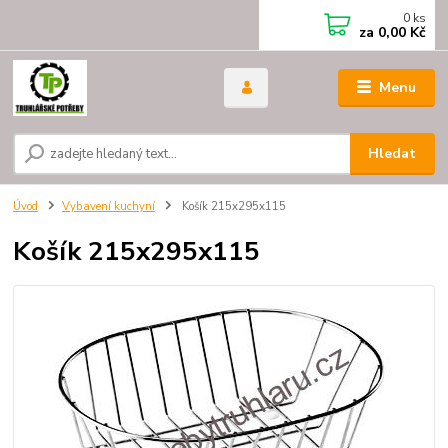
0
ks
za
0,00 Kč
Menu
Hledat
Úvod
Vybavení kuchyní
Košík 215x295x115
Košík 215x295x115