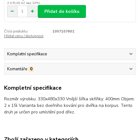
2 070,00 Kč
bez DPH
Přidat do košíku
Číslo produktu:
1007107602
Hlídat cenu / dostupnost
Kompletní specifikace
Komentáře
0
Kompletní specifikace
Rozměr výrobku: 330x480x330 Vnější šířka skříňky: 400mm Objem:
2 x 15l Varianta bez dveřního kování pro dvířka na korpus. Tento
druh je určen pro umístění pod dřez.
Zboží zařazeno v kategoriích