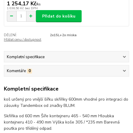
1 254,17 Kč
/
ks
1 036,50 Kč
bez DPH
Přidat do košíku
DĚLENÍ:
2x15L+2x miska
Hlídat cenu / dostupnost
Kompletní specifikace
Komentáře
0
Kompletní specifikace
koš určený pro vnější šířku skříňky 600mm vhodné pro integraci do
zásuvky Tandembox od značky BLUM.
Skříňka od 600 mm Šíře kontejneru 465 - 540 mm Hloubka
kontejneru 410 - 490 mm Výška koše 305 / *235 mm Barevná
poutka pro tříděný odpad.