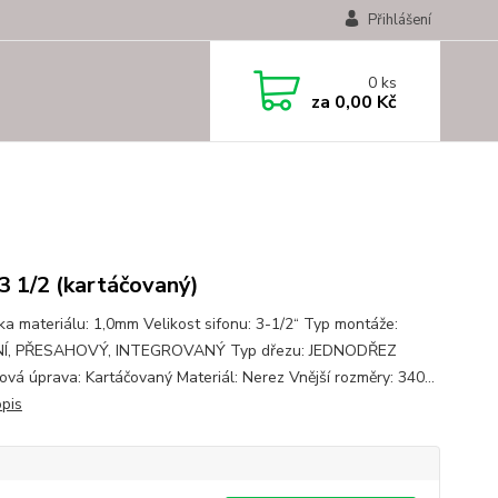
Přihlášení
0
ks
za
0,00 Kč
-3 1/2 (kartáčovaný)
ka materiálu: 1,0mm Velikost sifonu: 3-1/2“ Typ montáže:
Í, PŘESAHOVÝ, INTEGROVANÝ Typ dřezu: JEDNODŘEZ
ová úprava: Kartáčovaný Materiál: Nerez Vnější rozměry: 340...
opis