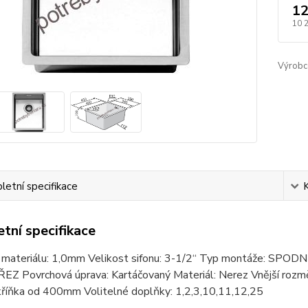
12
10 
Výrobc
etní specifikace
tní specifikace
 materiálu: 1,0mm Velikost sifonu: 3-1/2“ Typ montáže: SP
Z Povrchová úprava: Kartáčovaný Materiál: Nerez Vnější r
kříňka od 400mm Volitelné doplňky: 1,2,3,10,11,12,25