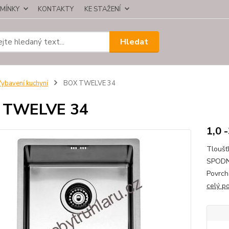
MÍNKY
KONTAKTY
KE STAŽENÍ
Hledat
ybavení kuchyní
BOX TWELVE 34
 TWELVE 34
1,0 
Tloušť
SPODN
Povrch
celý p