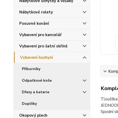
Nábytkové úchytky a věšáky
Nábytkové rolety
Posuvné kování
Vybavení pro kancelář
Vybavení pro šatní skříně
Vybavení kuchyní
Příborníky
Kompl
Odpatkové koše
Komple
Dřezy a baterie
Tloušťka
Doplňky
JEDNODŘE
Spodní s
Okopový plech