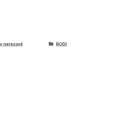
y nerezové
RODI