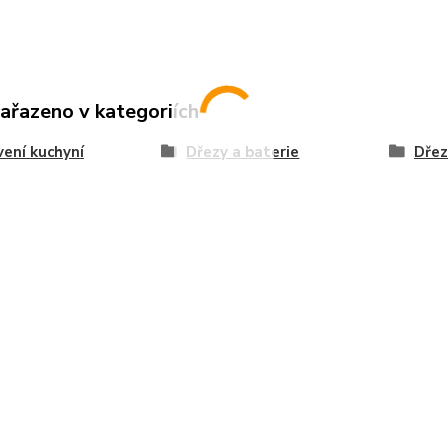
zařazeno v kategoriích
ení kuchyní
Dřezy a baterie
Dřez