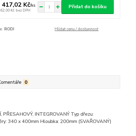
 417,02 Kč
/
ks
Přidat do košíku
262,00 Kč
bez DPH
e:
RODI
Hlídat cenu / dostupnost
Komentáře
0
ODNÍ, PŘESAHOVÝ, INTEGROVANÝ Typ dřezu:
ozměry: 340 x 400mm Hloubka: 200mm (SVAŘOVANÝ)