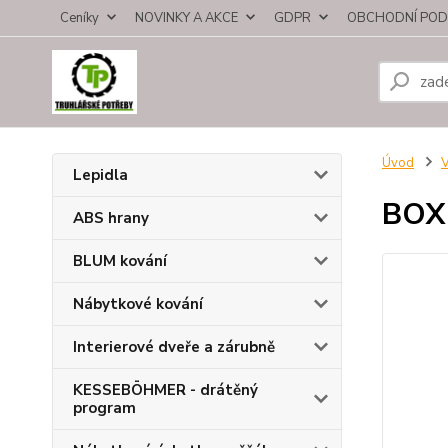
Ceníky
NOVINKY A AKCE
GDPR
OBCHODNÍ POD
Úvod
V
Lepidla
BOX
ABS hrany
BLUM kování
Nábytkové kování
Interierové dveře a zárubně
KESSEBÖHMER - drátěný
program