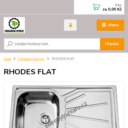
0
ks
za
0,00 Kč
Menu
Hledat
Úvod
Vybavení kuchyní
RHODES FLAT
RHODES FLAT