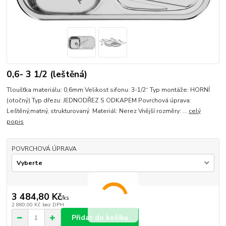
0,6- 3 1/2 (leštěná)
Tloušťka materiálu: 0,6mm Velikost sifonu: 3-1/2“ Typ montáže: HORNÍ
(otočný) Typ dřezu: JEDNODŘEZ S ODKAPEM Povrchová úprava:
Leštěný,matný, strukturovaný Materiál: Nerez Vnější rozměry: ...
celý
popis
POVRCHOVÁ ÚPRAVA
3 484,80 Kč
/
ks
2 880,00 Kč
bez DPH
Přidat do košíku