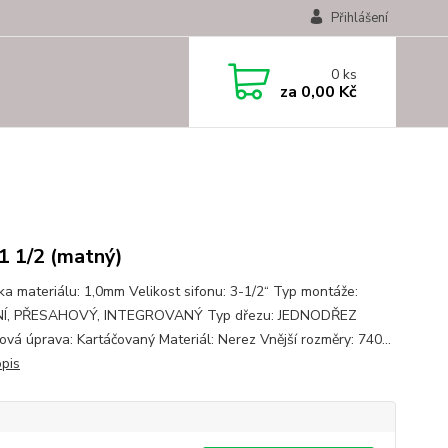
Přihlášení
0
ks
za
0,00 Kč
 1 1/2 (matný)
ka materiálu: 1,0mm Velikost sifonu: 3-1/2“ Typ montáže:
Í, PŘESAHOVÝ, INTEGROVANÝ Typ dřezu: JEDNODŘEZ
ová úprava: Kartáčovaný Materiál: Nerez Vnější rozměry: 740...
opis