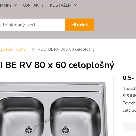
MÍNKY
KONTAKTY
KE STAŽENÍ
Hledat
ybavení kuchyní
RODI BE RV 80 x 60 celoplošný
 BE RV 80 x 60 celoplošný
0,5-
Tloušť
SPODN
Povrch
celý p