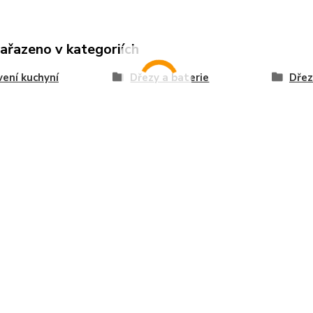
zařazeno v kategoriích
ení kuchyní
Dřezy a baterie
Dřez