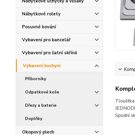
Nábytkové úchytky a věšáky
Nábytkové rolety
Posuvné kování
Vybavení pro kancelář
Vybavení pro šatní skříně
Vybavení kuchyní
Kompl
Příborníky
Komple
Odpatkové koše
Tloušťka
Dřezy a baterie
JEDNODŘE
Spodní s
Doplňky
Okopový plech