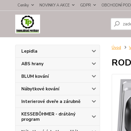
Ceníky
NOVINKY A AKCE
GDPR
OBCHODNÍ POD
Úvod
V
Lepidla
RODI
ABS hrany
BLUM kování
Nábytkové kování
Interierové dveře a zárubně
KESSEBÖHMER - drátěný
program