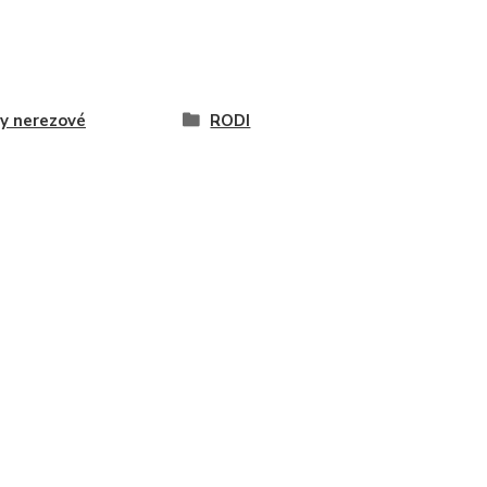
y nerezové
RODI