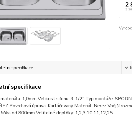
2 
2 3
Výrobc
etní specifikace
tní specifikace
 materiálu: 1,0mm Velikost sifonu: 3-1/2“ Typ montáže: SP
Z Povrchová úprava: Kartáčovaný Materiál: Nerez Vnější r
kříňka od 800mm Volitelné doplňky: 1,2,3,10,11,12,25