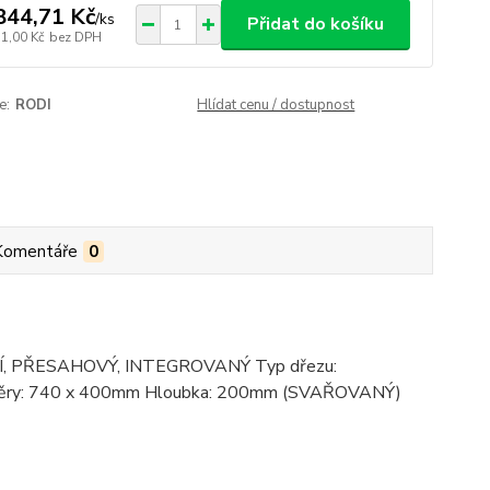
844,71 Kč
/
ks
Přidat do košíku
51,00 Kč
bez DPH
e:
RODI
Hlídat cenu / dostupnost
Komentáře
0
ODNÍ, PŘESAHOVÝ, INTEGROVANÝ Typ dřezu:
ozměry: 740 x 400mm Hloubka: 200mm (SVAŘOVANÝ)