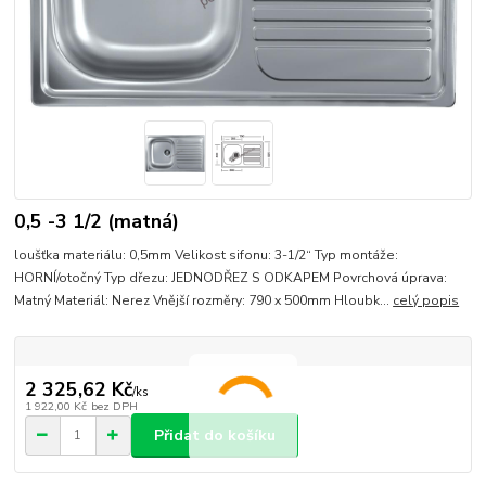
0,5 -3 1/2 (matná)
loušťka materiálu: 0,5mm Velikost sifonu: 3-1/2“ Typ montáže:
HORNÍ/otočný Typ dřezu: JEDNODŘEZ S ODKAPEM Povrchová úprava:
Matný Materiál: Nerez Vnější rozměry: 790 x 500mm Hloubk...
celý popis
2 325,62 Kč
/
ks
1 922,00 Kč
bez DPH
Přidat do košíku