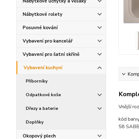
Nábytkové úchytky a věšáky
Nábytkové rolety
Posuvné kování
Vybavení pro kancelář
Vybavení pro šatní skříně
Vybavení kuchyní
Kompl
Příborníky
Komple
Odpatkové koše
Vnější r
Dřezy a baterie
kód barv
Doplňky
58 SABB
Okopový plech