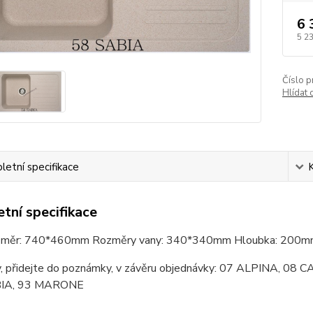
6 
5 2
Číslo p
Hlídat 
etní specifikace
tní specifikace
ozměr: 740*460mm Rozměry vany: 340*340mm Hloubka: 200mm
y, přidejte do poznámky, v závěru objednávky: 07 ALPINA,
IA, 93 MARONE