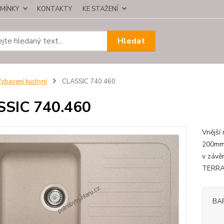
MÍNKY
KONTAKTY
KE STAŽENÍ
Hledat
ybavení kuchyní
CLASSIC 740.460
SSIC 740.460
Vnější
200mm;
v závě
TERRA
BA