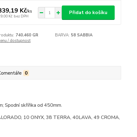
339,19 Kč
/
ks
Přidat do košíku
39,00 Kč
bez DPH
roduktu:
740.460 GR
BARVA:
58 SABBIA
cenu / dostupnost
Komentáře
0
; Spodní skříňka od 450mm.
 08 CALORADO, 10 ONYX, 38 TERRA, 40LAVA, 49 CROMA,