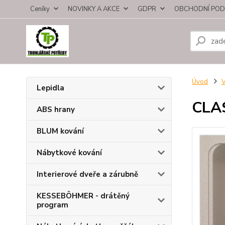
Ceníky
NOVINKY A AKCE
GDPR
OBCHODNÍ POD
Úvod
V
Lepidla
CLA
ABS hrany
BLUM kování
Nábytkové kování
Interierové dveře a zárubně
KESSEBÖHMER - drátěný
program