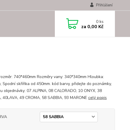
Přihlášení
0
ks
za
0,00 Kč
 rozměr: 740*460mm Rozměry vany: 340*340mm Hloubka:
 Spodní skříňka od 450mm. kód barvy, přidejte do poznámky,
ru objednávky: 07 ALPINA, 08 CALORADO, 10 ONYX, 38
, 40LAVA, 49 CROMA, 58 SABBIA, 93 MARONE
celý popis
RVA