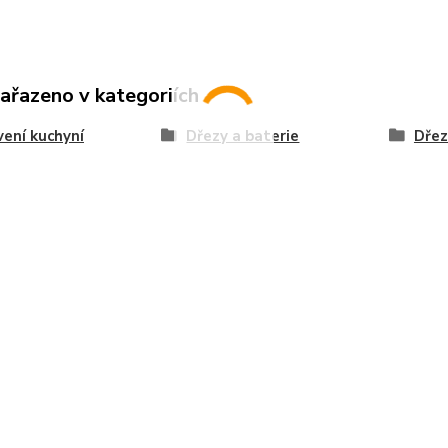
zařazeno v kategoriích
ení kuchyní
Dřezy a baterie
Dřez