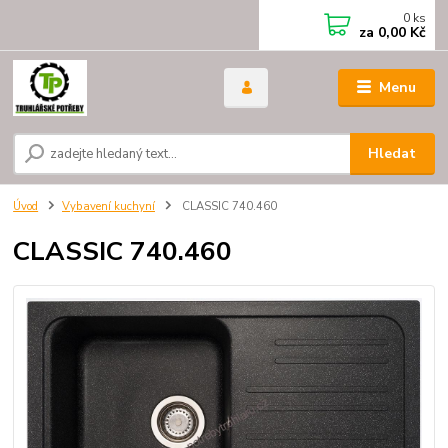
0
ks
za
0,00 Kč
Menu
Hledat
Úvod
Vybavení kuchyní
CLASSIC 740.460
CLASSIC 740.460