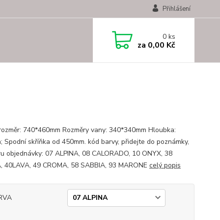
Přihlášení
0
ks
za
0,00 Kč
 rozměr: 740*460mm Rozměry vany: 340*340mm Hloubka:
 Spodní skříňka od 450mm. kód barvy, přidejte do poznámky,
ru objednávky: 07 ALPINA, 08 CALORADO, 10 ONYX, 38
, 40LAVA, 49 CROMA, 58 SABBIA, 93 MARONE
celý popis
RVA