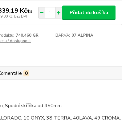
339,19 Kč
/
ks
Přidat do košíku
39,00 Kč
bez DPH
roduktu:
740.460 GR
BARVA:
07 ALPINA
cenu / dostupnost
Komentáře
0
; Spodní skříňka od 450mm.
 08 CALORADO, 10 ONYX, 38 TERRA, 40LAVA, 49 CROMA,