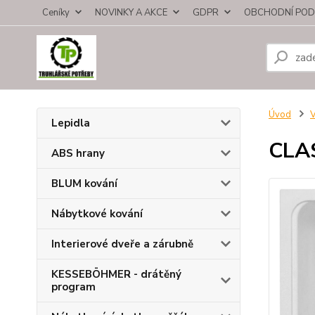
Ceníky
NOVINKY A AKCE
GDPR
OBCHODNÍ POD
Úvod
V
Lepidla
CLA
ABS hrany
BLUM kování
Nábytkové kování
Interierové dveře a zárubně
KESSEBÖHMER - drátěný
program