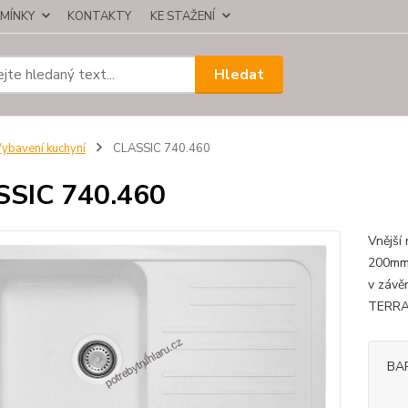
MÍNKY
KONTAKTY
KE STAŽENÍ
Hledat
ybavení kuchyní
CLASSIC 740.460
SSIC 740.460
Vnější
200mm;
v závě
TERRA
BA