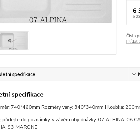
6 
5 2
Číslo p
Hlídat 
etní specifikace
tní specifikace
ozměr: 740*460mm Rozměry vany: 340*340mm Hloubka: 200mm
y, přidejte do poznámky, v závěru objednávky: 07 ALPINA,
IA, 93 MARONE