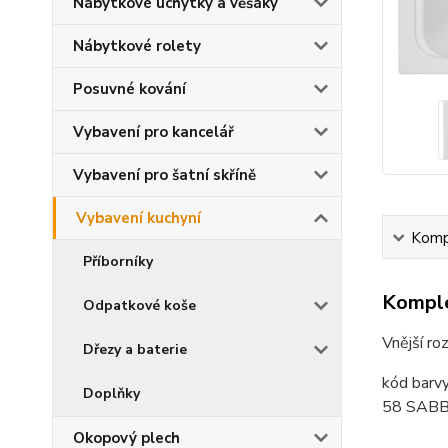
Nábytkové úchytky a věšáky
Nábytkové rolety
Posuvné kování
Vybavení pro kancelář
Vybavení pro šatní skříně
Vybavení kuchyní
Kompl
Příborníky
Komple
Odpatkové koše
Vnější r
Dřezy a baterie
kód barv
Doplňky
58 SABB
Okopový plech