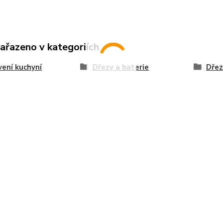
zařazeno v kategoriích
ení kuchyní
Dřezy a baterie
Dřez