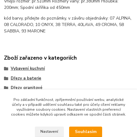
Vnější rozměr: pr.510mm Rozměry vany: pr.380mm Hloubka:
200mm; Spodní skříňka od 450mm
kód barvy, přidejte do poznámky, v závěru objednávky: 07 ALPINA,
08 CALORADO, 10 ONYX, 38 TERRA, 40LAVA, 49 CROMA, 58
SABBIA, 93 MARONE
Zboží zařazeno v kategoriích
Vybavení kuchyní
Dřezy a baterie
Dřezy granitové
UKINOX
Pro základní funkčnost, zpříjemnění používání webu, analytické
účely a v případě udělení souhlasu také pro účely cílení reklamy
využíváme soubory cookies. Nastavení vlastních preferencí
cookies můžete kdykoli upravit odkazem ve spodní části stránek.
Souhlasím
Nastavení