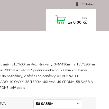
Přihlášení
0
ks
za
0,00 Kč
 rozměr: 615*500mm Rozměry vany: 345*430mm a 155*290mm
a: 200mm a 146mm Spodní skříňka od 600mm kód barvy,
te do poznámky, v závěru objednávky: 07 ALPINA, 08
ADO, 10 ONYX, 38 TERRA, 40LAVA, 49 CROMA, 58 SABBIA,
ARONE
celý popis
RVA