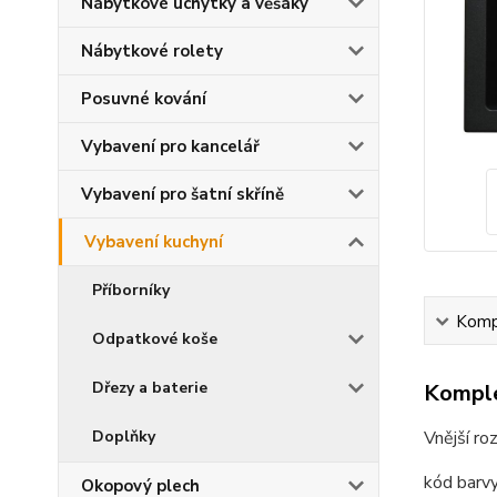
Nábytkové úchytky a věšáky
Nábytkové rolety
Posuvné kování
Vybavení pro kancelář
Vybavení pro šatní skříně
Vybavení kuchyní
Příborníky
Kompl
Odpatkové koše
Dřezy a baterie
Komple
Doplňky
Vnější 
kód barv
Okopový plech