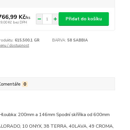
766,99 Kč
/
ks
Přidat do košíku
19,00 Kč
bez DPH
roduktu:
615.500.1 GR
BARVA:
58 SABBIA
cenu / dostupnost
Komentáře
0
Hloubka: 200mm a 146mm Spodní skříňka od 600mm
 08 CALORADO, 10 ONYX, 38 TERRA, 40LAVA, 49 CROMA,