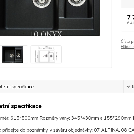
7 
6 4
Číslo p
Hlídat 
etní specifikace
tní specifikace
rozměr: 615*500mm Rozměry vany: 345*430mm a 155*290mm 
y, přidejte do poznámky, v závěru objednávky: 07 ALPINA,