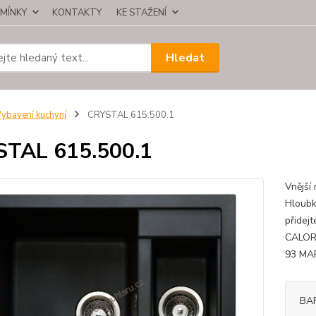
MÍNKY
KONTAKTY
KE STAŽENÍ
Hledat
ybavení kuchyní
CRYSTAL 615.500.1
STAL 615.500.1
Vnější
Hloubk
přidej
CALOR
93 M
BA