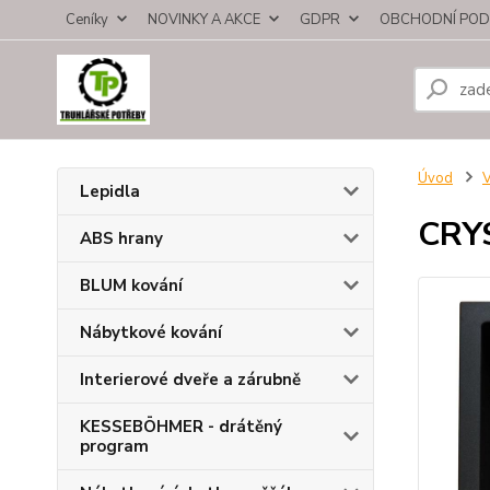
Ceníky
NOVINKY A AKCE
GDPR
OBCHODNÍ POD
Úvod
V
Lepidla
CRY
ABS hrany
BLUM kování
Nábytkové kování
Interierové dveře a zárubně
KESSEBÖHMER - drátěný
program