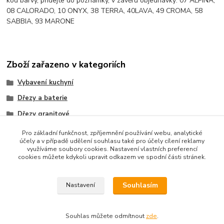
kód barvy, přidejte do poznámky, v závěru objednávky: 07 ALPINA,
08 CALORADO, 10 ONYX, 38 TERRA, 40LAVA, 49 CROMA, 58
SABBIA, 93 MARONE
Zboží zařazeno v kategoriích
Vybavení kuchyní
Dřezy a baterie
Dřezy granitové
UKINOX
Pro základní funkčnost, zpříjemnění používání webu, analytické
účely a v případě udělení souhlasu také pro účely cílení reklamy
využíváme soubory cookies. Nastavení vlastních preferencí
cookies můžete kdykoli upravit odkazem ve spodní části stránek.
Souhlasím
Nastavení
Upravit sběr cookies.
Souhlas můžete odmítnout
zde
.
Vytvořeno na
Eshop-rychle.cz