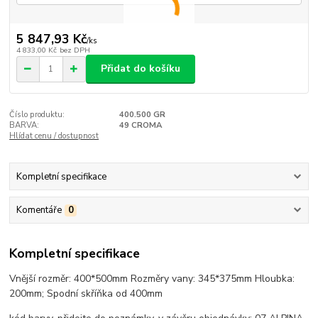
5 847,93 Kč
/
ks
4 833,00 Kč
bez DPH
Přidat do košíku
Číslo produktu:
400.500 GR
BARVA:
49 CROMA
Hlídat cenu / dostupnost
Kompletní specifikace
Komentáře
0
Kompletní specifikace
Vnější rozměr: 400*500mm Rozměry vany: 345*375mm Hloubka:
200mm; Spodní skříňka od 400mm