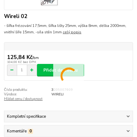
Wireli 02
- šířka frézování 17,5mm, šířka lišty 25mm, výška 8mm, délka 2000mm,
vnitřní šíře 15mm, -síla stěn 1mm
celý popis
125,84 Kč
/
bm
104,00 Kč
bez DPH
Přidat do košíku
Číslo produktu:
3205007609
Výrobce:
WIRELI
Hlídat cenu / dostupnost
Kompletní specifikace
Komentáře
0