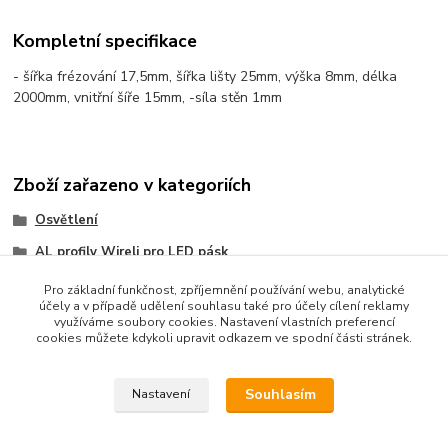
Kompletní specifikace
- šířka frézování 17,5mm, šířka lišty 25mm, výška 8mm, délka
2000mm, vnitřní šíře 15mm, -síla stěn 1mm
Zboží zařazeno v kategoriích
Osvětlení
AL profily Wireli pro LED pásk
Wireli 2
Pro základní funkčnost, zpříjemnění používání webu, analytické
účely a v případě udělení souhlasu také pro účely cílení reklamy
využíváme soubory cookies. Nastavení vlastních preferencí
cookies můžete kdykoli upravit odkazem ve spodní části stránek.
Souhlasím
Nastavení
Upravit sběr cookies.