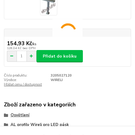
154,93 Kč
/
ks
128,04 Kč
bez DPH
Přidat do košíku
Číslo produktu:
3205027120
Výrobce:
WIRELI
Hlídat cenu / dostupnost
Zboží zařazeno v kategoriích
Osvětlení
AL profily Wireli pro LED pásk
Wireli 17 Šatní tyče svíticí