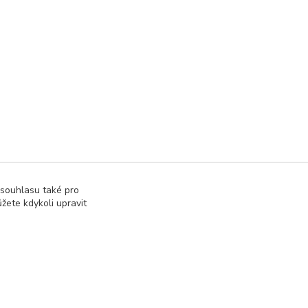
 souhlasu také pro
žete kdykoli upravit
Vytvořeno na
Eshop-rychle.cz