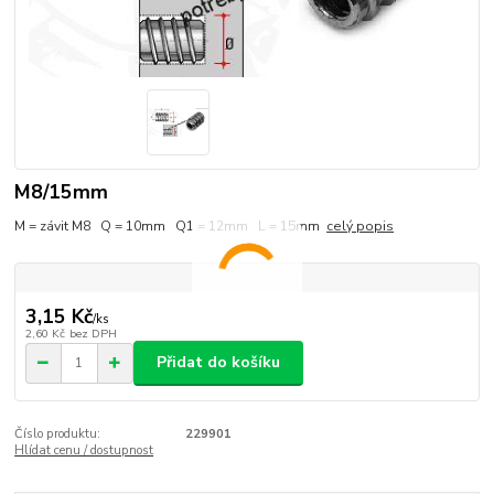
M8/15mm
M = závit M8 Q = 10mm Q1 = 12mm L = 15mm
celý popis
3,15 Kč
/
ks
2,60 Kč
bez DPH
Přidat do košíku
Číslo produktu:
229901
Hlídat cenu / dostupnost