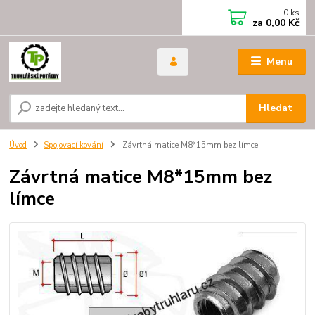
0
ks
za
0,00 Kč
Menu
Hledat
Úvod
Spojovací kování
Závrtná matice M8*15mm bez límce
Závrtná matice M8*15mm bez
límce