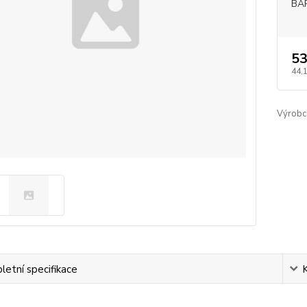
BA
53
44,
Výrobc
etní specifikace