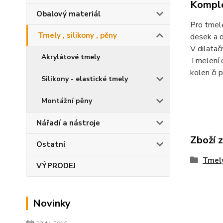
Komple
Obalový materiál
Pro tmele
Tmely , silikony , pěny
desek a d
V dilatač
Akrylátové tmely
Tmelení o
kolen či 
Silikony - elastické tmely
Montážní pěny
Nářadí a nástroje
Zboží 
Ostatní
Tmely
VÝPRODEJ
Novinky