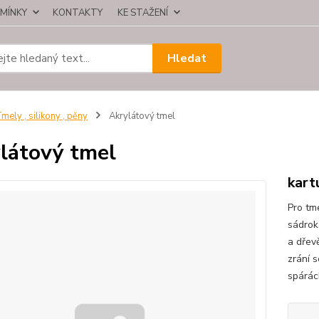
MÍNKY
KONTAKTY
KE STAŽENÍ
Hledat
mely , silikony , pěny
Akrylátový tmel
látový tmel
kart
Pro tm
sádrok
a dřev
zrání s
spárác