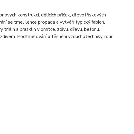
nových konstrukcí, dělících příček, dřevotřískových
ní se tmel lehce propadá a vytváří typický fabion.
 trhlin a prasklin v omítce, zdivu, dřevu, betonu.
zdivem. Podtmelování a těsnění vzduchotechniky, rour,