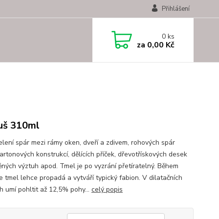
Přihlášení
0
ks
za
0,00 Kč
uš 310ml
elení spár mezi rámy oken, dveří a zdivem, rohových spár
artonových konstrukcí, dělících příček, dřevotřískových desek
ěných výztuh apod. Tmel je po vyzrání přetíratelný. Během
e tmel lehce propadá a vytváří typický fabion. V dilatačních
h umí pohltit až 12,5% pohy...
celý popis