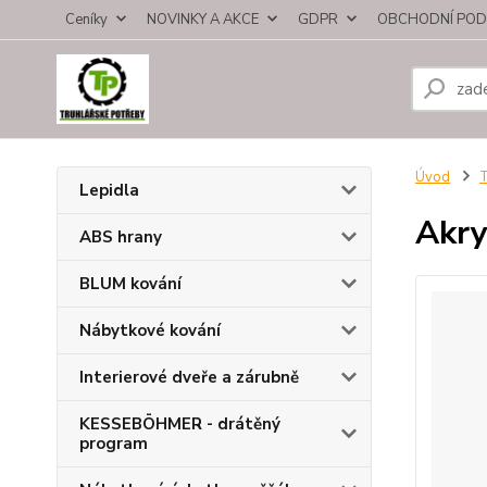
Ceníky
NOVINKY A AKCE
GDPR
OBCHODNÍ POD
Úvod
T
Lepidla
Akry
ABS hrany
BLUM kování
Nábytkové kování
Interierové dveře a zárubně
KESSEBÖHMER - drátěný
program