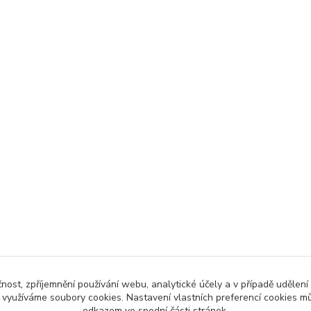
čnost, zpříjemnění používání webu, analytické účely a v případě udělení
y využíváme soubory cookies. Nastavení vlastních preferencí cookies mů
odkazem ve spodní části stránek.