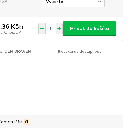
RVA
,36 Kč
/
ks
Přidat do košíku
10 Kč
bez DPH
e:
DEN BRAVEN
Hlídat cenu / dostupnost
Komentáře
0