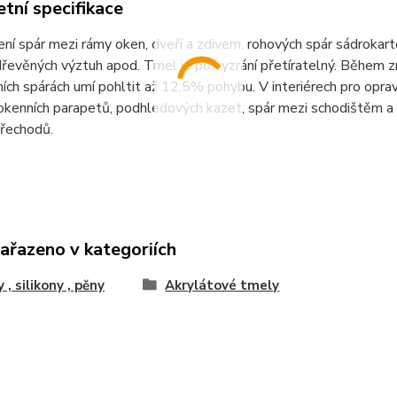
tní specifikace
ní spár mezi rámy oken, dveří a zdivem, rohových spár sádrokarto
řevěných výztuh apod. Tmel je po vyzrání přetíratelný. Během zrá
ních spárách umí pohltit až 12,5% pohybu. V interiérech pro opravy
kenních parapetů, podhledových kazet, spár mezi schodištěm a 
přechodů.
zařazeno v kategoriích
 , silikony , pěny
Akrylátové tmely