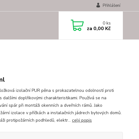
Přihlášení
0
ks
za
0,00 Kč
ml
ložková izolační PUR pěna s prokazatelnou odolností proti
 s dalšími doplňkovými charakteristikami. Používá se na
vání spár při montáži okenních a dveřních rámů. Jako
ožární izolace v příčkách a instalačních jádrech bytových domů.
ži protipožárních podhledů, elektr...
celý popis