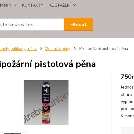
MÍNKY
KONTAKTY
KE STAŽENÍ
Hledat
mely , silikony , pěny
Montážní pěny
Protipožární pistolová pěna
ipožární pistolová pěna
750
Jednos
ohni a
vyplňo
protip
K montá