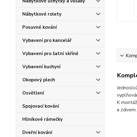
Nábytkové úchytky a věšáky
Nábytkové rolety
Posuvné kování
Vybavení pro kancelář
Vybavení pro šatní skříně
Kompl
Vybavení kuchyní
Komple
Okopový plech
Jednoslož
Osvětlení
vyplňován
K montáži
Spojovací kování
a zdivem.
Hliníkové rámečky
Dveřní kování