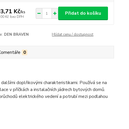
3,71 Kč
/
ks
Přidat do košíku
,00 Kč
bez DPH
e:
DEN BRAVEN
Hlídat cenu / dostupnost
Komentáře
0
 dalšími doplňkovými charakteristikami. Používá se na
olace v příčkách a instalačních jádrech bytových domů.
 průchodů elektrického vedení a potrubí mezi podlahou