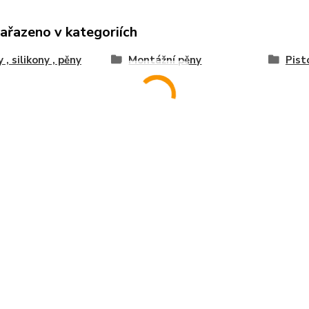
zařazeno v kategoriích
 , silikony , pěny
Montážní pěny
Pist