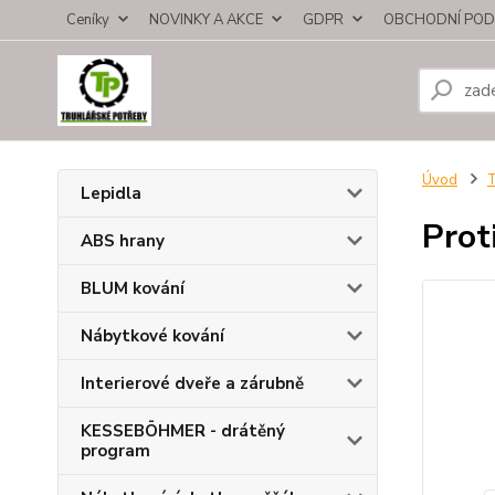
Ceníky
NOVINKY A AKCE
GDPR
OBCHODNÍ POD
Úvod
T
Lepidla
Prot
ABS hrany
BLUM kování
Nábytkové kování
Interierové dveře a zárubně
KESSEBÖHMER - drátěný
program