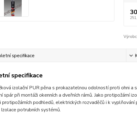
30
251
Výrobc
etní specifikace
tní specifikace
ková izolační PUR pěna s prokazatelnou odolností proti ohni a s
í spár při montáži okenních a dveřních rámů. Jako protipožární iz
 protipožárních podhledů, elektrických rozvaděčů i k vyplňování
 Izolace potrubních systémů.