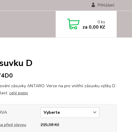
Přihlášení
0
ks
za
0,00 Kč
ásuvku D
74D0
kování zásuvky ANTARO. Verze na pro vnitřní zásuvku výšky D.
last.
celý popis
RVA
a před slevou
215,38 Kč