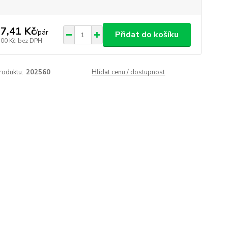
7,41 Kč
/
pár
Přidat do košíku
,00 Kč
bez DPH
roduktu:
202560
Hlídat cenu / dostupnost