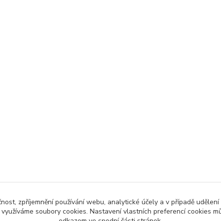
čnost, zpříjemnění používání webu, analytické účely a v případě udělení
y využíváme soubory cookies. Nastavení vlastních preferencí cookies mů
odkazem ve spodní části stránek.