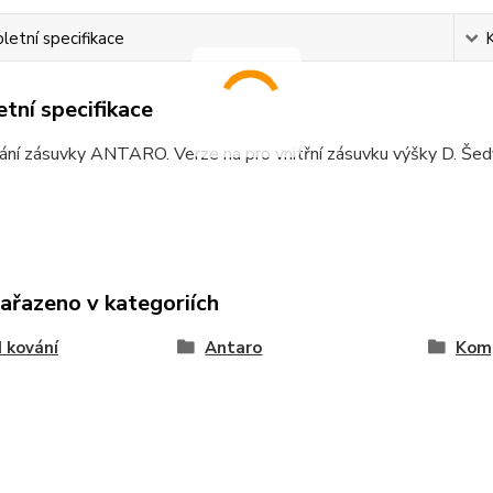
etní specifikace
tní specifikace
ání zásuvky ANTARO. Verze na pro vnitřní zásuvku výšky D. Šed
zařazeno v kategoriích
 kování
Antaro
Kom