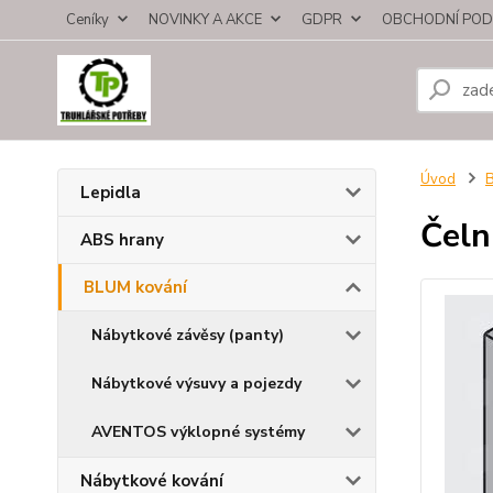
Ceníky
NOVINKY A AKCE
GDPR
OBCHODNÍ POD
Úvod
B
Lepidla
Čeln
ABS hrany
BLUM kování
Nábytkové závěsy (panty)
Nábytkové výsuvy a pojezdy
AVENTOS výklopné systémy
Nábytkové kování