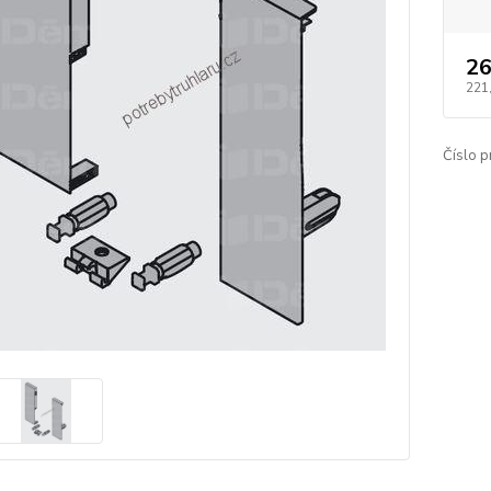
26
221
Číslo p