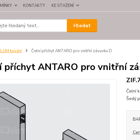
MÍNKY
KONTAKTY
KE STAŽENÍ
Hledat
LUM kování
Čelní příchyt ANTARO pro vnitřní zásuvku D
í příchyt ANTARO pro vnitřní z
ZIF.
Čelní 
Šedý p
BA
Cen