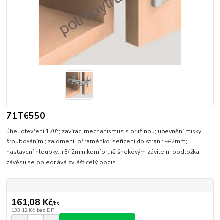
71T6550
úhel otevření 170°; zavírací mechanismus s pružinou; upevnění misky:
šroubováním ; zalomení: př.raménko; seřízení do stran : +/-2mm;
nastavení hloubky: +3/-2mm komfortně šnekovým závitem; podložka
závěsu se objednává zvlášť
celý popis
161,08 Kč
/
ks
133,12 Kč
bez DPH