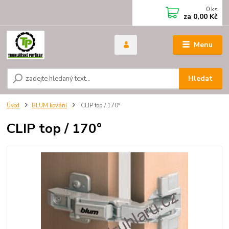
0
ks
za
0,00 Kč
Menu
Hledat
Úvod
BLUM kování
CLIP top / 170°
CLIP top / 170°