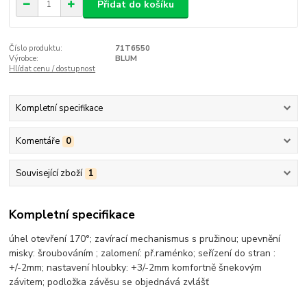
Přidat do košíku
Číslo produktu:
71T6550
Výrobce:
BLUM
Hlídat cenu / dostupnost
Kompletní specifikace
Komentáře
0
Související zboží
1
Kompletní specifikace
úhel otevření 170°; zavírací mechanismus s pružinou; upevnění
misky: šroubováním ; zalomení: př.raménko; seřízení do stran :
+/-2mm; nastavení hloubky: +3/-2mm komfortně šnekovým
závitem; podložka závěsu se objednává zvlášť