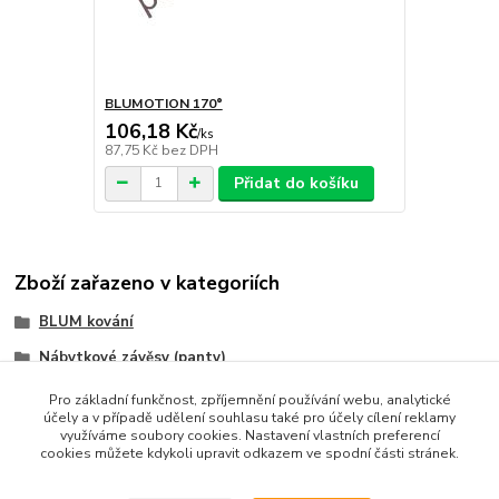
BLUMOTION 170°
106,18 Kč
/
ks
87,75 Kč
bez DPH
Přidat do košíku
Zboží zařazeno v kategoriích
BLUM kování
Nábytkové závěsy (panty)
CLIP top
Pro základní funkčnost, zpříjemnění používání webu, analytické
účely a v případě udělení souhlasu také pro účely cílení reklamy
využíváme soubory cookies. Nastavení vlastních preferencí
cookies můžete kdykoli upravit odkazem ve spodní části stránek.