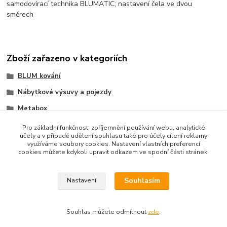
samodovírací technika BLUMATIC; nastavení čela ve dvou
směrech
Zboží zařazeno v kategoriích
BLUM kování
Nábytkové výsuvy a pojezdy
Metabox
Výška bočnice 118mm
Pro základní funkčnost, zpříjemnění používání webu, analytické
účely a v případě udělení souhlasu také pro účely cílení reklamy
využíváme soubory cookies. Nastavení vlastních preferencí
cookies můžete kdykoli upravit odkazem ve spodní části stránek.
Souhlasím
Nastavení
Upravit sběr cookies.
Souhlas můžete odmítnout
zde
.
Vytvořeno na
Eshop-rychle.cz