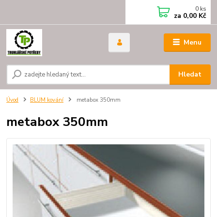
0
ks
za
0,00 Kč
Menu
Hledat
Úvod
BLUM kování
metabox 350mm
metabox 350mm