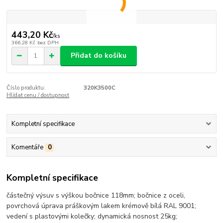
443,20 Kč
/
ks
366,28 Kč
bez DPH
Přidat do košíku
Číslo produktu:
320K3500C
Hlídat cenu / dostupnost
Kompletní specifikace
Komentáře
0
Kompletní specifikace
částečný výsuv s výškou bočnice 118mm; bočnice z oceli,
povrchová úprava práškovým lakem krémově bílá RAL 9001;
vedení s plastovými kolečky; dynamická nosnost 25kg;