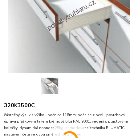
320K3500C
částečný výsuv s výškou bočnice 118mm; bočnice z oceli, povrchová
úprava práškovým lakem krémově bílá RAL 9001; vedení s plastovými
kolečky; dynamická nosnost 25kg; samodovírací technika BLUMATIC;
nastavení čela ve dvou směrech
celý popis