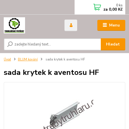
0
ks
za
0,00 Kč
Menu
Hledat
Úvod
BLUM kování
sada krytek k aventosu HF
sada krytek k aventosu HF