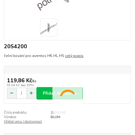
20S4200
čelní kování pro aventos HK,HL,HS
celý popis
119,86 Kč
/
ks
99,06 Kč
bez DPH
Přidat do košíku
Číslo produktu:
20S4200
Výrobce:
BLUM
Hlídat cenu / dostupnost