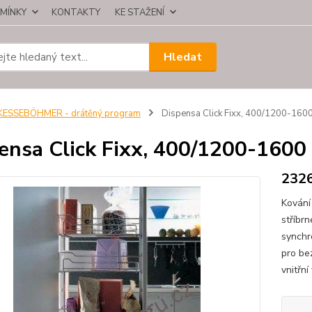
MÍNKY
KONTAKTY
KE STAŽENÍ
Hledat
KESSEBÖHMER - drátěný program
Dispensa Click Fixx, 400/1200-160
ensa Click Fixx, 400/1200-1600
232
Kování
stříbr
synchr
pro be
vnitřní