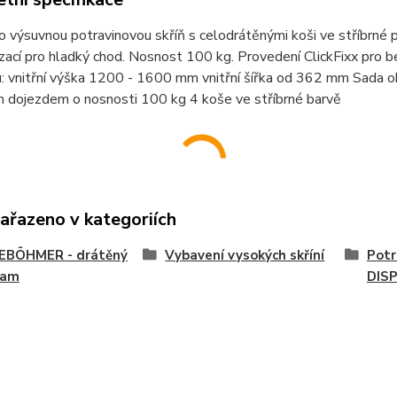
o výsuvnou potravinovou skříň s celodrátěnými koši ve stříbrné 
zací pro hladký chod. Nosnost 100 kg. Provedení ClickFixx pro
: vnitřní výška 1200 - 1600 mm vnitřní šířka od 362 mm Sada o
 dojezdem o nosnosti 100 kg 4 koše ve stříbrné barvě
zařazeno v kategoriích
EBÖHMER - drátěný
Vybavení vysokých skříní
Potr
ram
DIS