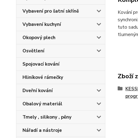
Vybavení pro šatní skříně
Kování pr
synchroni
Vybavení kuchyní
tuto sadu
tlumeným
Okopový plech
Osvětlení
Spojovací kování
Zboží 
Hliníkové rámečky
KESS
Dveřní kování
prog
Obalový materiál
Tmely , silikony , pěny
Nářadí a nástroje