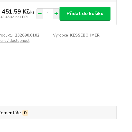
 451,59 Kč
/
ks
Přidat do košíku
943,46 Kč
bez DPH
roduktu:
232690.0102
Výrobce:
KESSEBÖHMER
cenu / dostupnost
Komentáře
0