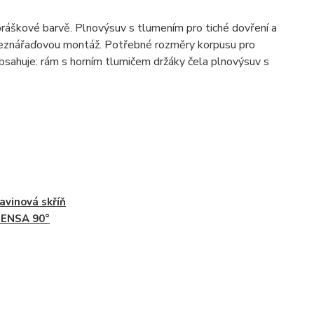
práškové barvě. Plnovýsuv s tlumením pro tiché dovření a
 beznářaďovou montáž. Potřebné rozměry korpusu pro
bsahuje: rám s horním tlumičem držáky čela plnovýsuv s
avinová skříň
PENSA 90°