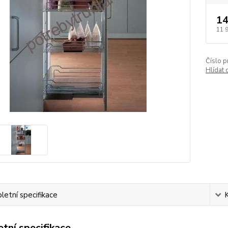
14
11 
Číslo p
Hlídat 
etní specifikace
tní specifikace