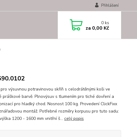
Přihlášení
0
ks
za
0,00 Kč
0
690.0102
 pro výsuvnou potravinovou skříň s celodrátěnými koši ve
né práškové barvě. Plnovýsuv s tlumením pro tiché dovření a
onizací pro hladký chod. Nosnost 100 kg. Provedení ClickFixx
znářaďovou montáž. Potřebné rozměry korpusu pro tuto sadu:
 výška 1200 - 1600 mm vnitřní š...
celý popis