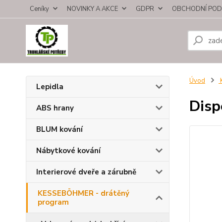
Ceníky
NOVINKY A AKCE
GDPR
OBCHODNÍ POD
Úvod
Lepidla
Disp
ABS hrany
BLUM kování
Nábytkové kování
Interierové dveře a zárubně
KESSEBÖHMER - drátěný
program