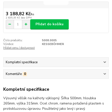
3 188,82 Kč
/
ks
2 635,39 Kč
bez DPH
Přidat do košíku
Číslo produktu:
5008.0005
Výrobce:
KESSEBÖHMER
Hlídat cenu / dostupnost
Kompletní specifikace
Komentáře
0
Kompletní specifikace
Výsuvný věšák na kalhoty výklopný. Šířka 500mm, hloubka
265mm, výška 315mm. Ocel chrom, ramena potažená plastem s
protiskluzovou úpravou. Použitelný jako levý i pravý.