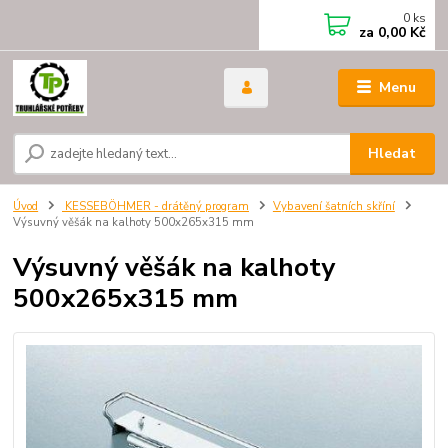
0
ks
za
0,00 Kč
Menu
Hledat
Úvod
KESSEBÖHMER - drátěný program
Vybavení šatních skříní
Výsuvný věšák na kalhoty 500x265x315 mm
Výsuvný věšák na kalhoty
500x265x315 mm