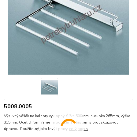
5008.0005
Výsuvný věšák na kalhoty výklopný. Šířka 500mm, hloubka 265mm, výška
315mm. Ocel chrom, ramena potažená plastem s protiskluzovou
úpravou. Použitelný jako levý i pravý.
celý popis