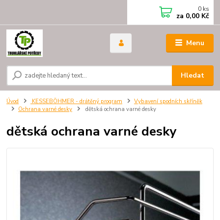
0
ks
za
0,00 Kč
Menu
Hledat
Úvod
KESSEBÖHMER - drátěný program
Vybavení spodních skříněk
Ochrana varné desky
dětská ochrana varné desky
dětská ochrana varné desky