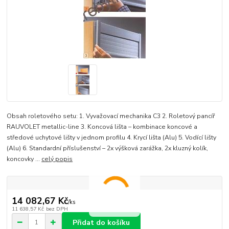
Obsah roletového setu: 1. Vyvažovací mechanika C3 2. Roletový pancíř
RAUVOLET metallic-line 3. Koncová lišta – kombinace koncové a
středové uchytové lišty v jednom profilu 4. Krycí lišta (Alu) 5. Vodící lišty
(Alu) 6. Standardní příslušenství – 2x výšková zarážka, 2x kluzný kolík,
koncovky ...
celý popis
14 082,67 Kč
/
ks
11 638,57 Kč
bez DPH
Přidat do košíku