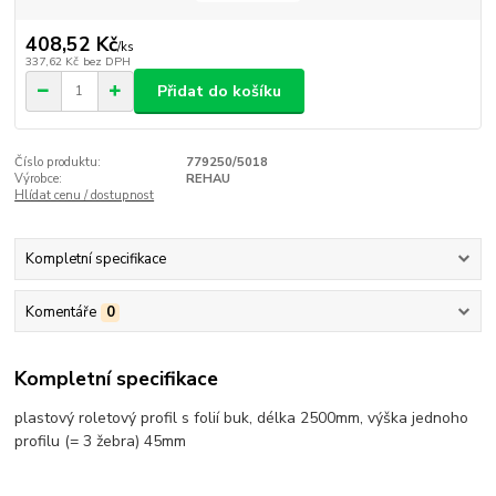
408,52 Kč
/
ks
337,62 Kč
bez DPH
Přidat do košíku
Číslo produktu:
779250/5018
Výrobce:
REHAU
Hlídat cenu / dostupnost
Kompletní specifikace
Komentáře
0
Kompletní specifikace
plastový roletový profil s folií buk, délka 2500mm, výška jednoho
profilu (= 3 žebra) 45mm