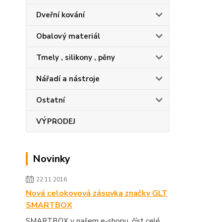
Dveřní kování
Obalový materiál
Tmely , silikony , pěny
Nářadí a nástroje
Ostatní
VÝPRODEJ
Novinky
22.11.2016
Nová celokovová zásuvka značky GLT
SMARTBOX
SMARTBOX v našem e-shopu.
číst celé