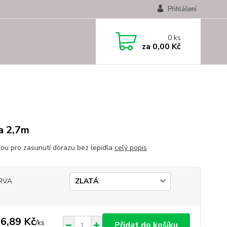
Přihlášení
0
ks
za
0,00 Kč
a 2,7m
kou pro zasunutí dorazu bez lepidla
celý popis
RVA
6,89 Kč
/
ks
Přidat do košíku