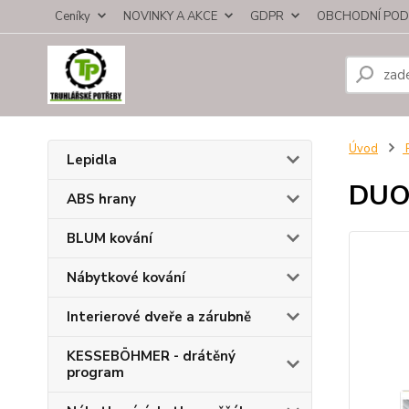
Ceníky
NOVINKY A AKCE
GDPR
OBCHODNÍ POD
Úvod
P
Lepidla
DUO 
ABS hrany
BLUM kování
Nábytkové kování
Interierové dveře a zárubně
KESSEBÖHMER - drátěný
program