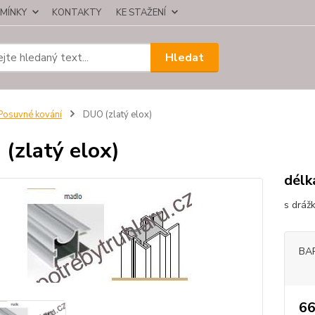
MÍNKY
KONTAKTY
KE STAŽENÍ
Hledat
osuvné kování
DUO (zlatý elox)
(zlatý elox)
délk
s dráž
BA
66