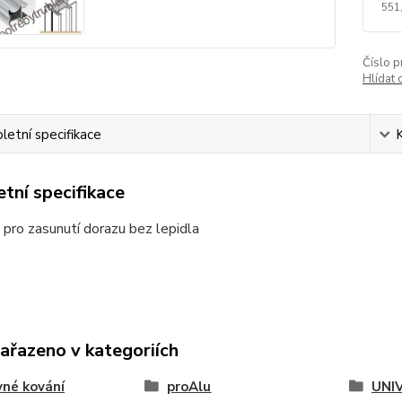
551
Číslo p
Hlídat 
etní specifikace
tní specifikace
 pro zasunutí dorazu bez lepidla
zařazeno v kategoriích
né kování
proAlu
UNI