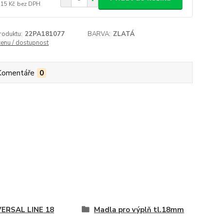
,15 Kč
bez DPH
roduktu:
22PA181077
BARVA:
ZLATÁ
cenu / dostupnost
Komentáře
0
VERSAL LINE 18
Madla pro výplň tl.18mm