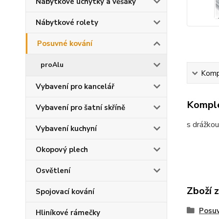
Nábytkové úchytky a věšáky
Nábytkové rolety
Posuvné kování
proAlu
Kompl
Vybavení pro kancelář
Komple
Vybavení pro šatní skříně
s drážkou
Vybavení kuchyní
Okopový plech
Osvětlení
Zboží 
Spojovací kování
Posuv
Hliníkové rámečky