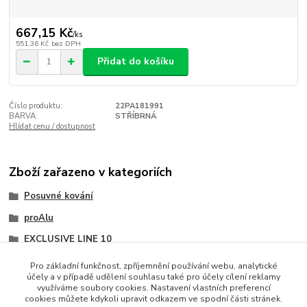
667,15 Kč
/
ks
551,36 Kč
bez DPH
Přidat do košíku
Číslo produktu:
22PA181991
BARVA:
STŘÍBRNÁ
Hlídat cenu / dostupnost
Zboží zařazeno v kategoriích
Posuvné kování
proAlu
EXCLUSIVE LINE 10
Madla pro výplň tl.4,8,10mm
Pro základní funkčnost, zpříjemnění používání webu, analytické
účely a v případě udělení souhlasu také pro účely cílení reklamy
využíváme soubory cookies. Nastavení vlastních preferencí
cookies můžete kdykoli upravit odkazem ve spodní části stránek.