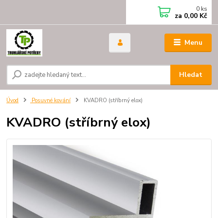
0
ks
za
0,00 Kč
Menu
Hledat
Úvod
Posuvné kování
KVADRO (stříbrný elox)
KVADRO (stříbrný elox)