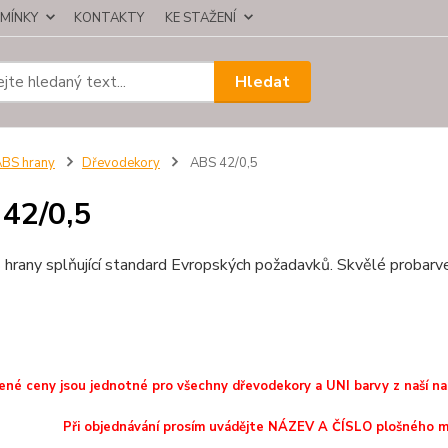
MÍNKY
KONTAKTY
KE STAŽENÍ
Hledat
BS hrany
Dřevodekory
ABS 42/0,5
42/0,5
hrany splňující standard Evropských požadavků. Skvělé probarvení
né ceny jsou jednotné pro všechny dřevodekory a UNI barvy z naší nabí
Při objednávání prosím uvádějte NÁZEV A ČÍSLO plošného m