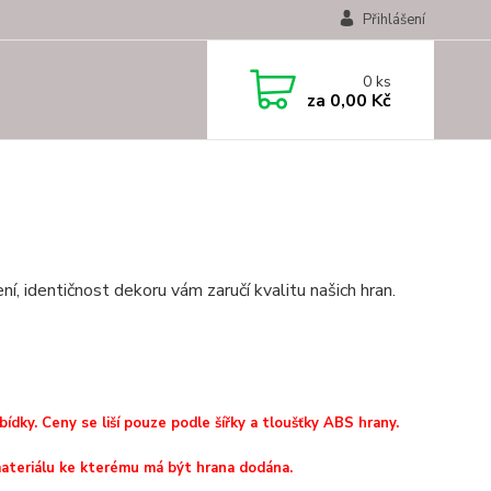
Přihlášení
0
ks
za
0,00 Kč
, identičnost dekoru vám zaručí kvalitu našich hran.
dky. Ceny se liší pouze podle šířky a tloušťky ABS hrany.
ateriálu ke kterému má být hrana dodána.