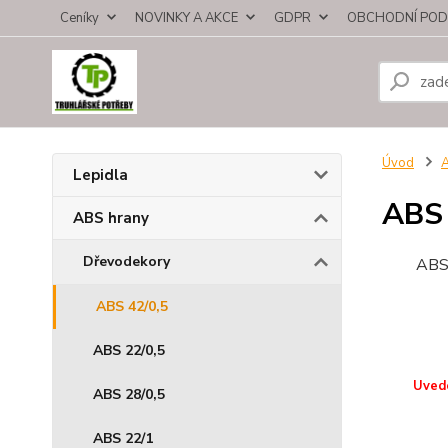
Ceníky
NOVINKY A AKCE
GDPR
OBCHODNÍ POD
Úvod
A
Lepidla
ABS 
ABS hrany
Dřevodekory
ABS 
ABS 42/0,5
ABS 22/0,5
Uvede
ABS 28/0,5
ABS 22/1