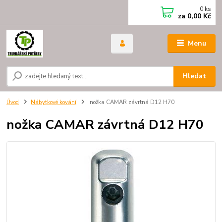
0
ks
za
0,00 Kč
Menu
Hledat
Úvod
Nábytkové kování
nožka CAMAR závrtná D12 H70
nožka CAMAR závrtná D12 H70