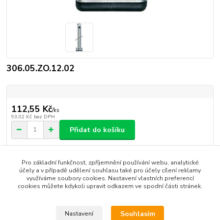
306.05.ZO.12.02
112,55 Kč
/
ks
93,02 Kč
bez DPH
Přidat do košíku
Výrobce:
CAMAR
Pro základní funkčnost, zpříjemnění používání webu, analytické
Hlídat cenu / dostupnost
účely a v případě udělení souhlasu také pro účely cílení reklamy
využíváme soubory cookies. Nastavení vlastních preferencí
cookies můžete kdykoli upravit odkazem ve spodní části stránek.
Zboží zařazeno v kategoriích
Souhlasím
Nastavení
Nábytkové kování