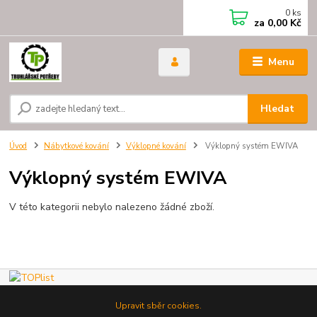
0
ks
za
0,00 Kč
Menu
Hledat
Úvod
Nábytkové kování
Výklopné kování
Výklopný systém EWIVA
Výklopný systém EWIVA
V této kategorii nebylo nalezeno žádné zboží.
Upravit sběr cookies.