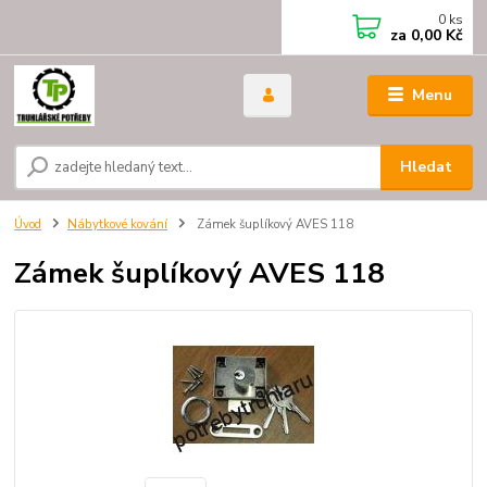
0
ks
za
0,00 Kč
Menu
Hledat
Úvod
Nábytkové kování
Zámek šuplíkový AVES 118
Zámek šuplíkový AVES 118