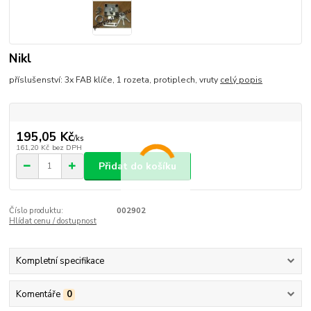
Nikl
příslušenství: 3x FAB klíče, 1 rozeta, protiplech, vruty
celý popis
195,05 Kč
/
ks
161,20 Kč
bez DPH
Přidat do košíku
Číslo produktu:
002902
Hlídat cenu / dostupnost
Kompletní specifikace
Komentáře
0