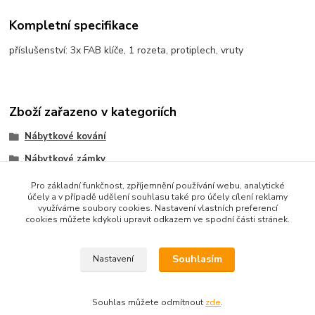
Kompletní specifikace
příslušenství: 3x FAB klíče, 1 rozeta, protiplech, vruty
Zboží zařazeno v kategoriích
Nábytkové kování
Nábytkové zámky
Nábytkové zámky IP
Pro základní funkčnost, zpříjemnění používání webu, analytické
účely a v případě udělení souhlasu také pro účely cílení reklamy
využíváme soubory cookies. Nastavení vlastních preferencí
cookies můžete kdykoli upravit odkazem ve spodní části stránek.
Souhlasím
Nastavení
Upravit sběr cookies.
Souhlas můžete odmítnout
zde
.
Vytvořeno na
Eshop-rychle.cz