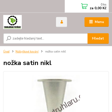
0
ks
za
0,00 Kč
Menu
Hledat
Úvod
Nábytkové kování
nožka satin nikl
nožka satin nikl