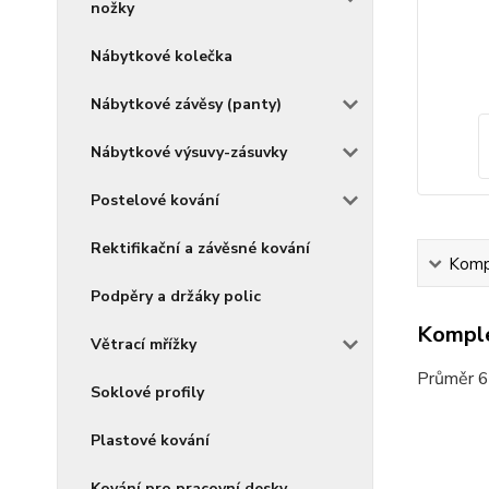
nožky
Nábytkové kolečka
Nábytkové závěsy (panty)
Nábytkové výsuvy-zásuvky
Postelové kování
Rektifikační a závěsné kování
Kompl
Podpěry a držáky polic
Komple
Větrací mřížky
Průměr 60
Soklové profily
Plastové kování
Kování pro pracovní desky