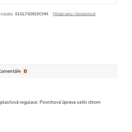
roduktu:
01GLT60820CHM
Hlídat cenu / dostupnost
Komentáře
0
 plastová regulace. Povrchová úprava satin chrom