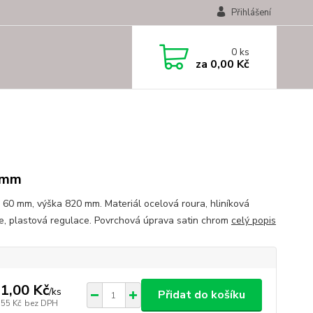
Přihlášení
0
ks
za
0,00 Kč
m
 mm
 60 mm, výška 820 mm. Materiál ocelová roura, hliníková
e, plastová regulace. Povrchová úprava satin chrom
celý popis
1,00 Kč
/
ks
Přidat do košíku
,55 Kč
bez DPH