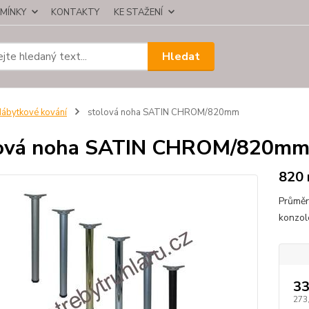
MÍNKY
KONTAKTY
KE STAŽENÍ
Hledat
ábytkové kování
stolová noha SATIN CHROM/820mm
lová noha SATIN CHROM/820m
820
Průměr
konzol
33
273