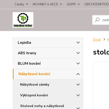
Ceníky
NOVINKY A AKCE
GDPR
OBCHODNÍ POD
Úvod
N
Lepidla
sto
ABS hrany
BLUM kování
Nábytkové kování
Nábytkové zámky
Výklopné kování
Stolové nohy a nábytkové