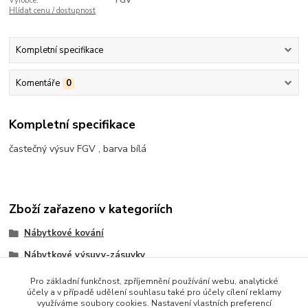
Výrobce:
FGV
Hlídat cenu / dostupnost
Kompletní specifikace
Komentáře
0
Kompletní specifikace
častečný výsuv FGV , barva bílá
Zboží zařazeno v kategoriích
Nábytkové kování
Nábytkové výsuvy-zásuvky
Rolničkový výsuv FGV
Pro základní funkčnost, zpříjemnění používání webu, analytické
účely a v případě udělení souhlasu také pro účely cílení reklamy
využíváme soubory cookies. Nastavení vlastních preferencí