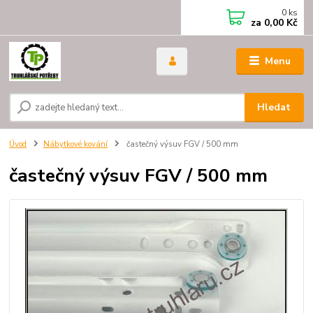
0
ks
za
0,00 Kč
Menu
Hledat
Úvod
Nábytkové kování
častečný výsuv FGV / 500 mm
častečný výsuv FGV / 500 mm