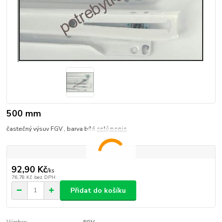
500 mm
častečný výsuv FGV , barva bílá
celý popis
92,90 Kč
/
ks
76,78 Kč
bez DPH
Přidat do košíku