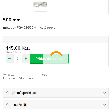
500 mm
metabox FGV 53/500 mm
celý popis
445,00 Kč
/
ks
367,77 Kč
bez DPH
Přidat do košíku
Výrobce:
FGV
Hlídat cenu / dostupnost
Kompletní specifikace
Komentáře
0