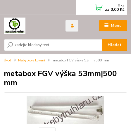
0
ks
za
0,00 Kč
Menu
Hledat
Úvod
Nábytkové kování
metabox FGV výška 53mm|500 mm
metabox FGV výška 53mm|500
mm