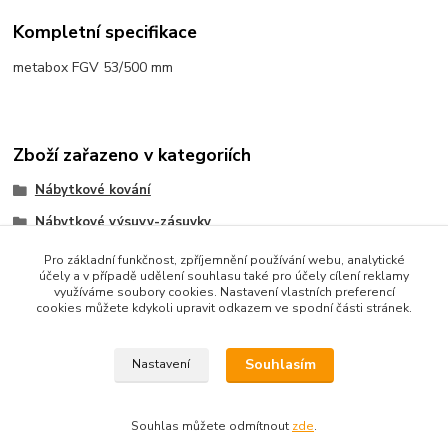
Kompletní specifikace
metabox FGV 53/500 mm
Zboží zařazeno v kategoriích
Nábytkové kování
Nábytkové výsuvy-zásuvky
Metabox FVG
Pro základní funkčnost, zpříjemnění používání webu, analytické
účely a v případě udělení souhlasu také pro účely cílení reklamy
využíváme soubory cookies. Nastavení vlastních preferencí
cookies můžete kdykoli upravit odkazem ve spodní části stránek.
Souhlasím
Nastavení
Upravit sběr cookies.
Souhlas můžete odmítnout
zde
.
Vytvořeno na
Eshop-rychle.cz