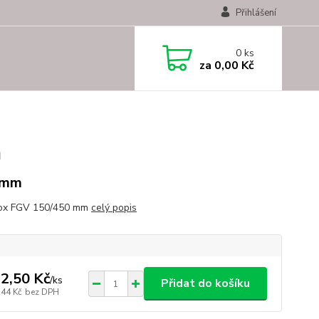
Přihlášení
0
ks
za
0,00 Kč
m
 mm
ox FGV 150/450 mm
celý popis
2,50 Kč
/
ks
Přidat do košíku
,44 Kč
bez DPH