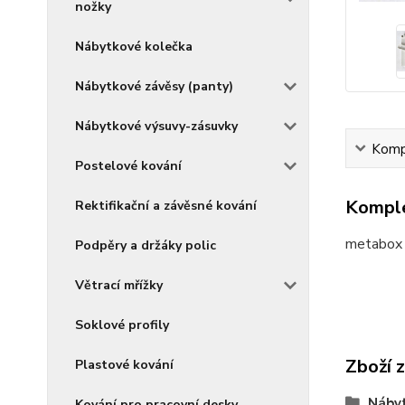
nožky
Nábytkové kolečka
Nábytkové závěsy (panty)
Nábytkové výsuvy-zásuvky
Kompl
Postelové kování
Komple
Rektifikační a závěsné kování
metabox
Podpěry a držáky polic
Větrací mřížky
Soklové profily
Zboží 
Plastové kování
Nábyt
Kování pro pracovní desky