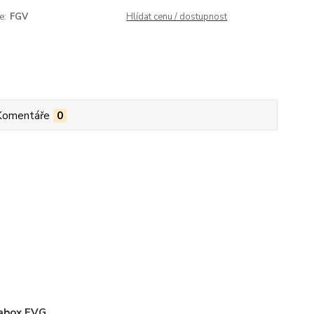
e:
FGV
Hlídat cenu / dostupnost
Komentáře
0
abox FVG