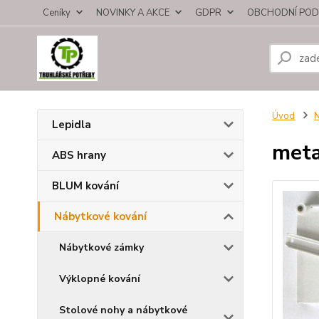
Ceníky
NOVINKY A AKCE
GDPR
OBCHODNÍ POD
Úvod
N
Lepidla
met
ABS hrany
BLUM kování
Nábytkové kování
Nábytkové zámky
Výklopné kování
Stolové nohy a nábytkové