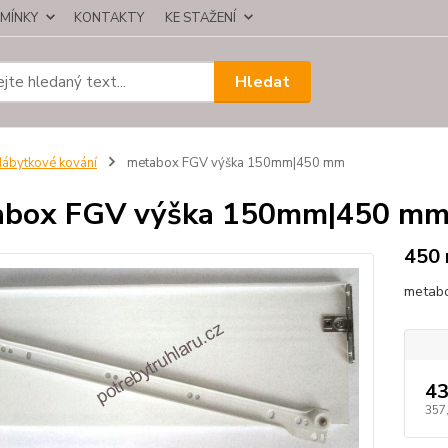
MÍNKY
KONTAKTY
KE STAŽENÍ
Hledat
ábytkové kování
metabox FGV výška 150mm|450 mm
abox FGV výška 150mm|450 m
450
metab
43
357