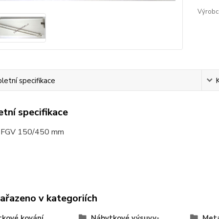
Výrobc
etní specifikace
tní specifikace
 FGV 150/450 mm
zařazeno v kategoriích
kové kování
Nábytkové výsuvy-
Met