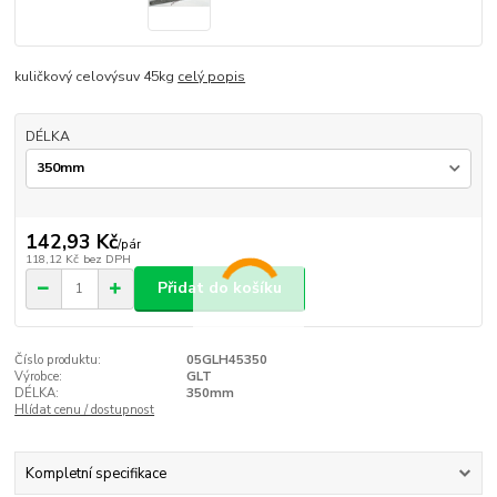
kuličkový celovýsuv 45kg
celý popis
DÉLKA
142,93 Kč
/
pár
118,12 Kč
bez DPH
Přidat do košíku
Číslo produktu:
05GLH45350
Výrobce:
GLT
DÉLKA:
350mm
Hlídat cenu / dostupnost
Kompletní specifikace