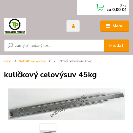
0
ks
za
0,00 Kč
Menu
Hledat
Úvod
Nábytkové kování
kuličkový celovýsuv 45kg
kuličkový celovýsuv 45kg