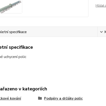
Hlídat 
etní specifikace
tní specifikace
né uchycení polic
zařazeno v kategoriích
kové kování
Podpěry a držáky polic