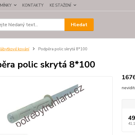
MÍNKY
KONTAKTY
KE STAŽENÍ
Hledat
ábytkové kování
Podpěra polic skrytá 8*100
ěra polic skrytá 8*100
167
nevidi
49
41,