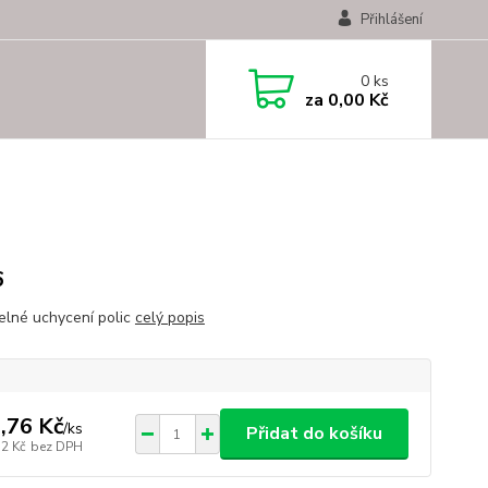
Přihlášení
0
ks
za
0,00 Kč
6
telné uchycení polic
celý popis
,76 Kč
/
ks
Přidat do košíku
12 Kč
bez DPH