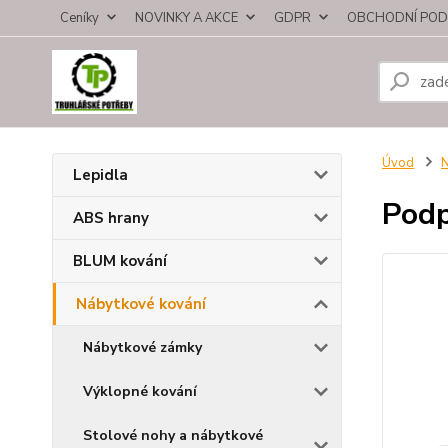
Ceníky
NOVINKY A AKCE
GDPR
OBCHODNÍ POD
Úvod
N
Lepidla
Podp
ABS hrany
BLUM kování
Nábytkové kování
Nábytkové zámky
Výklopné kování
Stolové nohy a nábytkové