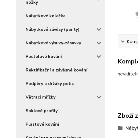
nožky
Nábytkové kolečka
Nábytkové závěsy (panty)
Kompl
Nábytkové výsuvy-zásuvky
Postelové kování
Komple
Rektifikační a závěsné kování
neviditel
Podpěry a držáky polic
Větrací mřížky
Soklové profily
Zboží 
Plastové kování
Nábyt
Kování pro pracovní desky