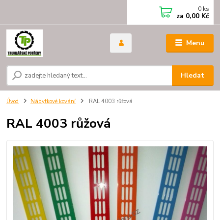
0
ks
za
0,00 Kč
Menu
Hledat
Úvod
Nábytkové kování
RAL 4003 růžová
RAL 4003 růžová