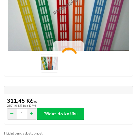
311,45 Kč
/
ks
257,40 Kč
bez DPH
Přidat do košíku
Hlídat cenu / dostupnost