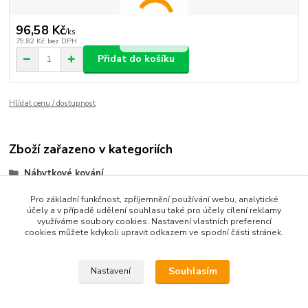
96,58 Kč
/
ks
79,82 Kč
bez DPH
Přidat do košíku
Hlídat cenu / dostupnost
Zboží zařazeno v kategoriích
Nábytkové kování
Soklové profily
Pro základní funkčnost, zpříjemnění používání webu, analytické
účely a v případě udělení souhlasu také pro účely cílení reklamy
využíváme soubory cookies. Nastavení vlastních preferencí
cookies můžete kdykoli upravit odkazem ve spodní části stránek.
Souhlasím
Nastavení
Upravit sběr cookies.